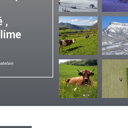
 ,
blime
atelain