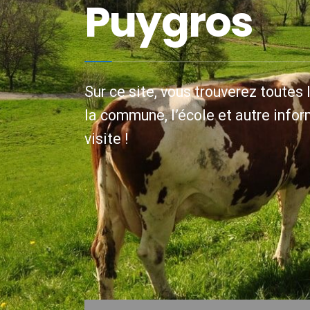
Puygros
Sur ce site, vous trouverez toutes 
la commune, l’école et autre info
visite !