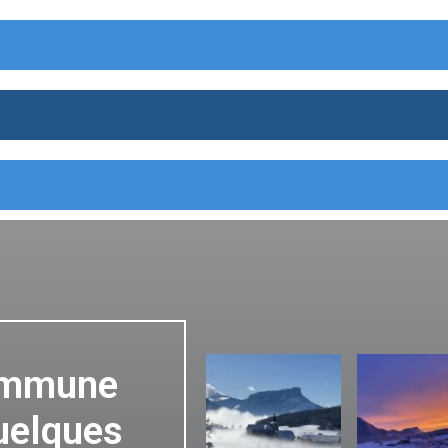
ommune
uelques