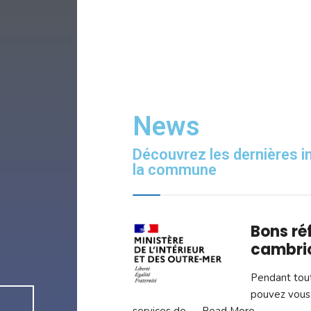
News
Découvrez les dernières in
la commune
Bons réf
cambri
Pendant tout
pouvez vous i