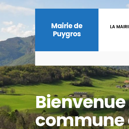
Mairie de
LA MAIRI
Puygros
Bienvenue 
commune 