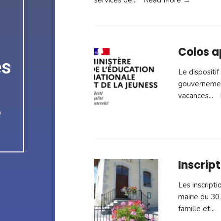
services de
...
Read More →
Colos 
es
Le dispositif
gouvernementa
vacances
...
e
Inscrip
Les inscripti
mairie du 30 
famille et
...